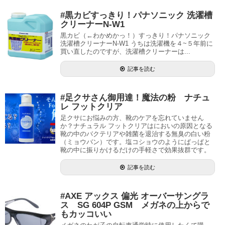
#黒カビすっきり！パナソニック 洗濯槽
クリーナーN-W1
黒カビ（←わかめかっ！）すっきり！パナソニック
洗濯槽クリーナーN-W1 うちは洗濯機を４~５年前に
買い直したのですが、洗濯槽クリーナーは...
記事を読む
#足クサさん御用達！魔法の粉 ナチュ
レ フットクリア
足クサにお悩みの方、靴のケアを忘れていません
か？ナチュラル フットクリアはにおいの原因となる
靴の中のバクテリアや雑菌を退治する無臭の白い粉
（ミョウバン）です。塩コショウのようにぱっぱと
靴の中に振りかけるだけの手軽さで効果抜群です。
記事を読む
#AXE アックス 偏光 オーバーサングラ
ス SG 604P GSM メガネの上からで
もカッコいい