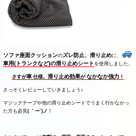
ソファ座面クッション
ズレ防止、滑り止め
の
に、
車用(トランクなど)の滑り止めシート
を使用しました。
車
滑り止め効果
なかなか強力
さすが
仕様。
が
！
さっそくレビューしていきましょう♪
マジックテープや他の滑り止めシートでうまく行かなかっ
た方も必見
( ｀ー´)ノ
！