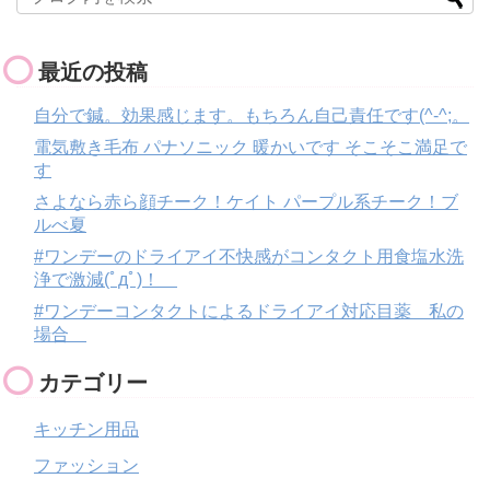
最近の投稿
自分で鍼。効果感じます。もちろん自己責任です(^-^;。
電気敷き毛布 パナソニック 暖かいです そこそこ満足で
す
さよなら赤ら顔チーク！ケイト パープル系チーク！ブ
ルべ夏
#ワンデーのドライアイ不快感がコンタクト用食塩水洗
浄で激減(ﾟдﾟ)！
#ワンデーコンタクトによるドライアイ対応目薬 私の
場合
カテゴリー
キッチン用品
ファッション