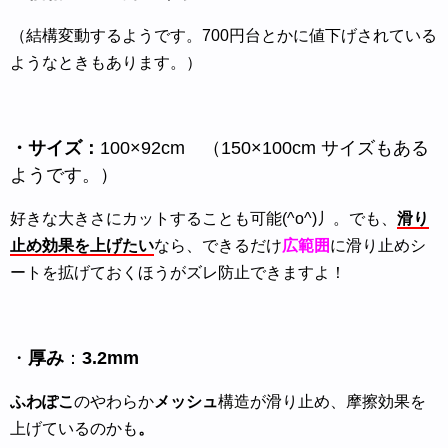
（結構変動するようです。700円台とかに値下げされている
ようなときもあります。）
・サイズ：
100×92cm （150×100cm サイズもある
ようです。）
好きな大きさにカットすることも可能(^o^)丿。でも、
滑り
止め効果を上げたい
なら、できるだけ
広範囲
に滑り止めシ
ートを拡げておくほうがズレ防止できますよ！
・
厚み
：
3.2mm
ふわぽこ
のやわらか
メッシュ
構造が滑り止め、摩擦効果を
上げているのかも
。