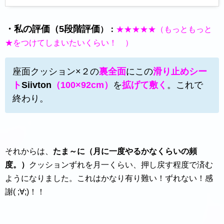
・私の評価（5段階評価
）：
★★★★★（もっともっと
★をつけてしまいたいくらい！ ）
座面クッション×２の
裏全面
にこの
滑り止めシー
ト
Siivton
（100×92cm）
を
拡げて敷く
。これで
終わり。
それからは、
たま～に（月に一度やるかなくらいの頻
度。）
クッションずれを月一くらい、押し戻す程度で済む
ようになりました。これはかなり有り難い！ずれない！感
謝( ;∀;)！！