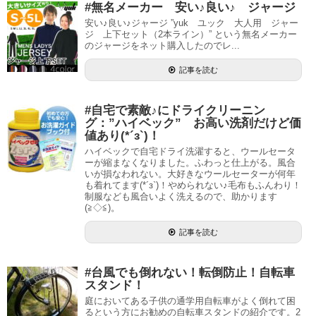
#無名メーカー 安い♪良い♪ ジャージ
安い♪良い♪ジャージ ”yuk ユック 大人用 ジャー
ジ 上下セット（2本ライン）” という無名メーカー
のジャージをネット購入したのでレ...
記事を読む
#自宅で素敵♪にドライクリーニン
グ：”ハイベック” お高い洗剤だけど価
値あり(*´з`)！
ハイベックで自宅ドライ洗濯すると、ウールセータ
ーが縮まなくなりました。ふわっと仕上がる。風合
いが損なわれない。大好きなウールセーターが何年
も着れてます(*´з`)！やめられない♪毛布もふんわり！
制服なども風合いよく洗えるので、助かります
(≧◇≦)。
記事を読む
#台風でも倒れない！転倒防止！自転車
スタンド！
庭においてある子供の通学用自転車がよく倒れて困
るという方にお勧めの自転車スタンドの紹介です。2