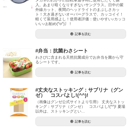
メガネのわが子の自転車通学時に使用したくて購
入。あまり暗くなりすぎないサングラス。日中の紫
外線カット、夜間のヘッドライトのまぶしさカッ
ト！大き過ぎないオーバーグラスで、カッコイイ！
軽くて装用感よし！使用者評価：使いやすい♪カッコ
いい♪お勧め(^o^)丿！
記事を読む
#弁当：抗菌わさシート
わさびに含まれる天然抗菌成分でお弁当を菌から守
るシートです。
記事を読む
#丈夫なストッキング：サブリナ（グン
ゼ） コスパよし!(^^)!
（画像はグンゼ公式サイトより引用） 丈夫なストッ
キング：サブリナ（グンゼ） コスパよし!(^^)! 夏場
以外は、ストッキングとい...
記事を読む