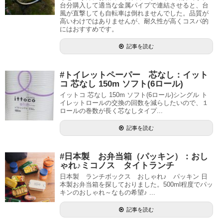
台分購入して適当な金属パイプで連結させると、台
風が直撃しても自転車は倒れませんでした。品質が
高いわけではありませんが、耐久性が高くコスパ的
にはおすすめです。
記事を読む
#トイレットペーパー 芯なし：イット
コ 芯なし 150m ソフト(6ロール)
イットコ 芯なし 150m ソフト(6ロール)シングル ト
イレットロールの交換の回数を減らしたいので、１
ロールの巻数が長く芯なしタイプ...
記事を読む
#日本製 お弁当箱（パッキン）：おし
ゃれ♪ミコノス タイトランチ
日本製 ランチボックス おしゃれ♪ パッキン 日
本製お弁当箱を探しておりました。500ml程度でパッ
キンのおしゃれ～なもの希望♪ ...
記事を読む