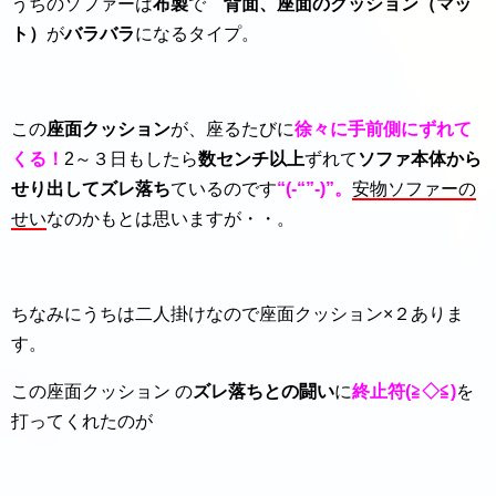
うちのソファーは
布製
で
背面、座面のクッション（マッ
ト）
が
バラバラ
になるタイプ。
この
座面クッション
が、座るたびに
徐々に手前側にずれて
くる！
2～３日もしたら
数センチ以上
ずれて
ソファ本体から
せり出してズレ落ち
ているのです
“(-“”-)”。
安物ソファーの
せい
なのかもとは思いますが・・。
ちなみにうちは二人掛けなので座面クッション×２ありま
す。
この座面クッション の
ズレ
落ちとの闘い
に
終止符(≧◇≦)
を
打ってくれたのが