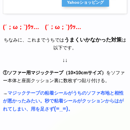
Yahooショッピング
(´；ω；`)ｳｯ… (´；ω；`)ｳｯ…
うまくいかなかった
対策
ちなみに、これまでうちでは
は
以下です。
↓↓
①ソファー用マジックテープ（10×10cmサイズ）
をソファ
ー本体と座面クッション裏に数枚ずつ貼り付ける。
→
マジックテープの粘着シールがうちのソファ布地と相性
が悪かったみたい。秒で粘着シールがクッションからはが
(=_=)
れてしまい、用を足さず
。