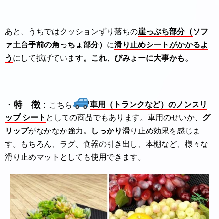
あと、うちではクッションずり落ちの
崖っぷち部分（
ソフ
ァ土台手前の角っちょ部分）
に
滑り止めシートがかかるよ
う
にして拡げています
。これ、びみょーに大事かも。
・
特 徴
：
こちら
車用（トランクなど）のノンスリ
ップ シート
としての商品でもあります。車用のせいか、
グ
リップ
がなかなか強力。
しっかり
滑り止め効果を感じま
す。もちろん、ラグ、食器の引き出し、本棚など、様々な
滑り止めマットとしても使用できます。