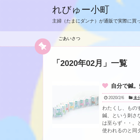
れびゅー小町
主婦（たまにダンナ）が通販で実際に買
ごあいさつ
「
2020年02月
」
一覧
自分で鍼。
2020/2/6
未
わたくし、もの
鍼、という刺さ
は至らず・・。
使われるのと同