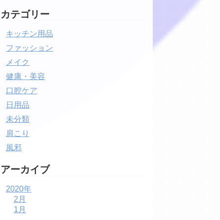
カテゴリー
キッチン用品
ファッション
メイク
健康・美容
口腔ケア
日用品
未分類
肩こり
風邪
アーカイブ
2020年
2月
1月