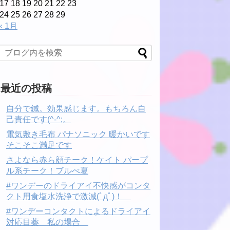
17
18
19
20
21
22
23
24
25
26
27
28
29
« 1月
最近の投稿
自分で鍼。効果感じます。もちろん自
己責任です(^-^;。
電気敷き毛布 パナソニック 暖かいです
そこそこ満足です
さよなら赤ら顔チーク！ケイト パープ
ル系チーク！ブルべ夏
#ワンデーのドライアイ不快感がコンタ
クト用食塩水洗浄で激減(ﾟдﾟ)！
#ワンデーコンタクトによるドライアイ
対応目薬 私の場合